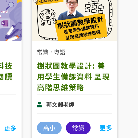
常識
．
粵語
樹狀圖教學設計: 善
科技
用學生備課資料 呈現
閱讀
高階思維策略
郭文釗老師
高小
常識
更多
更多