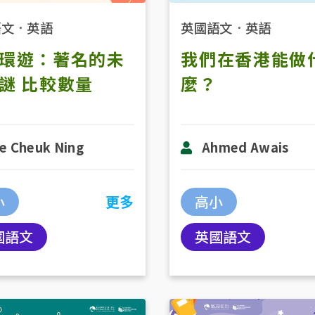
語文
．
英語
英國語文
．
英語
環遊：著名的未
我們在香港能做
謎 比較數量
麼？
e Cheuk Ning
Ahmed Awais
小
更多
高小
國語文
英國語文