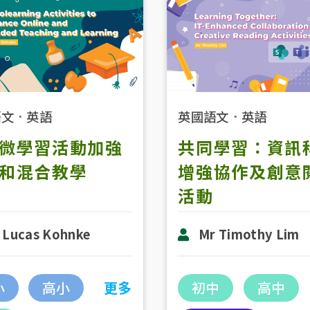
語文
．
英語
英國語文
．
英語
微學習活動加強
共同學習：資訊
和混合教學
增強協作及創意
活動
 Lucas Kohnke
Mr Timothy Lim
小
高小
更多
初中
高中