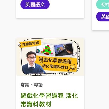
初
英國語文
英
常識
．
粵語
遊戲化學習過程 活化
常識科教材