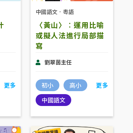
中國語文
．
粵語
什
〈黃山〉︰運用比喻
或擬人法進行局部描
寫
劉翠茵主任
更多
初小
高小
更多
中國語文