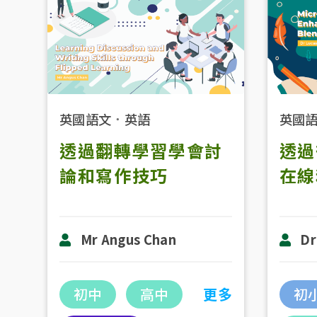
英國
英國語文
．
英語
透過
透過翻轉學習學會討
在線
論和寫作技巧
Dr
Mr Angus Chan
初
初中
高中
更多