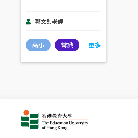
郭文釗老師
高小
常識
更多