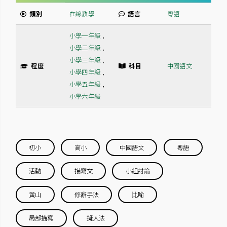
類別
在線教學
語言
粵語
小學一年級
,
小學二年級
,
小學三年級
,
程度
科目
中國語文
小學四年級
,
小學五年級
,
小學六年級
初小
高小
中國語文
粵語
活動
描寫文
小組討論
黃山
修辭手法
比喻
局部描寫
擬人法