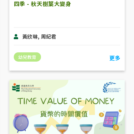
四季 - 秋天樹葉大變身
黃欣琳, 周紀君
幼兒教育
更多