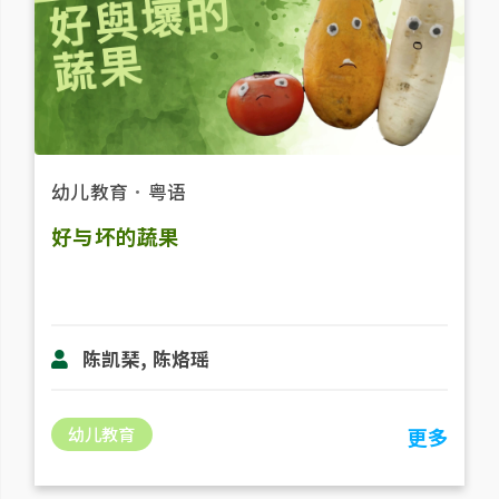
幼儿教育
．
粤语
好与坏的蔬果
陈凯琹, 陈烙瑶
幼儿教育
更多