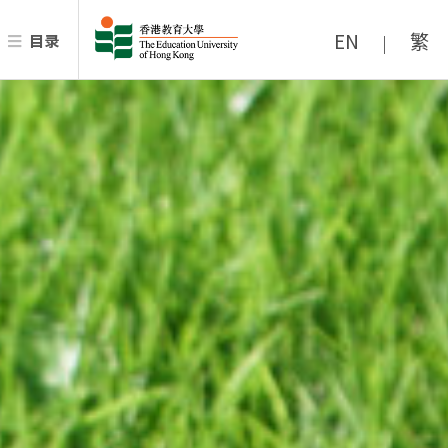
EN
繁
目录
|