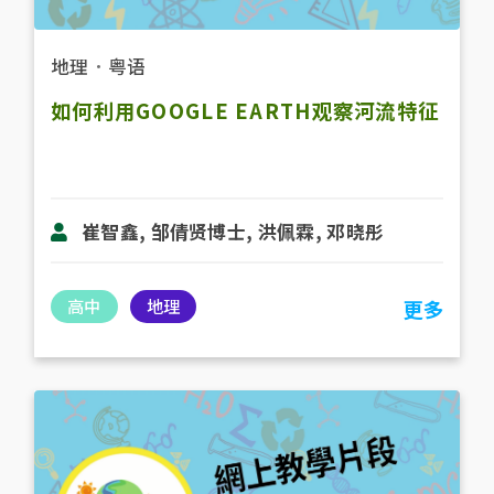
地理
．
粤语
如何利用GOOGLE EARTH观察河流特征
崔智鑫, 邹倩贤博士, 洪佩霖, 邓晓彤
高中
地理
更多