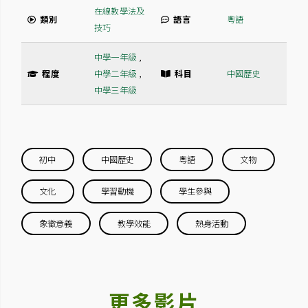
在線教學法及
類別
語言
粵語
技巧
中學一年級
,
程度
中學二年級
,
科目
中國歷史
中學三年級
初中
中國歷史
粵語
文物
文化
學習動機
學生參與
象徵意義
教學效能
熱身活動
更多影片