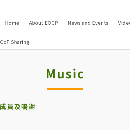
Home
About EOCP
News and Events
Vide
CoP Sharing
Music
NT 成員及鳴謝