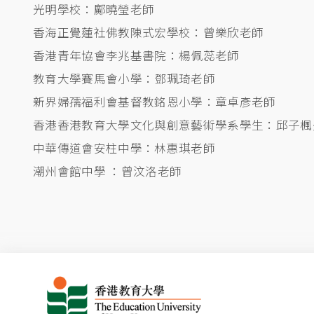
光明學校：鄺曉瑩老師
香海正覺蓮社佛教陳式宏學校：曾樂欣老師
香港青年協會李兆基書院：楊佩蕊老師
教育大學賽馬會小學：鄧珮琦老師
新界婦孺福利會基督教銘恩小學：章卓彥老師
香港香港教育大學文化與創意藝術學系學生：邱子楓
中華傳道會安柱中學：林惠琪老師
潮州會館中學 ：曾汶洛老師