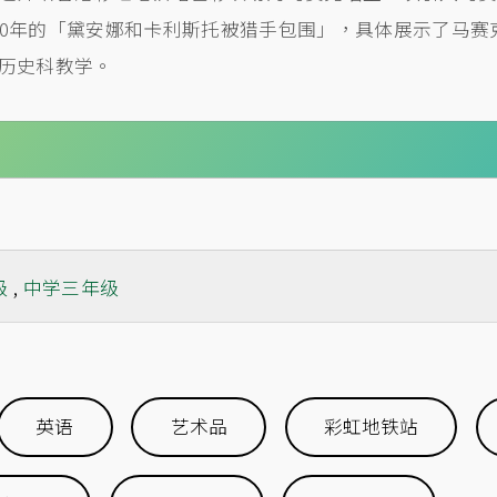
200年的「黛安娜和卡利斯托被猎手包围」，具体展示了马
历史科教学。
级
,
中学三年级
英语
艺术品
彩虹地铁站