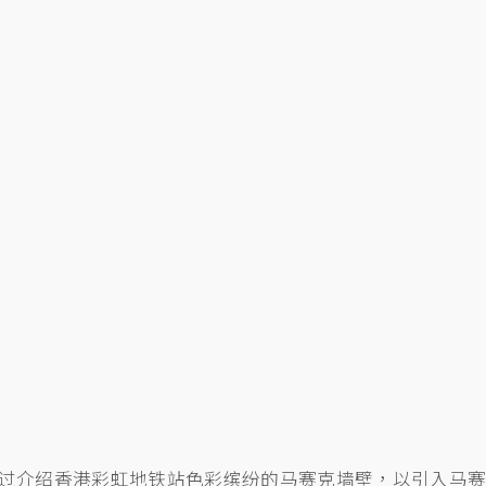
过介绍香港彩虹地铁站色彩缤纷的马赛克墙壁，以引入马赛