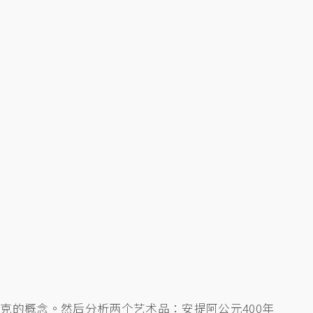
克的概念。然后分析两个艺术品：安提阿公元400年