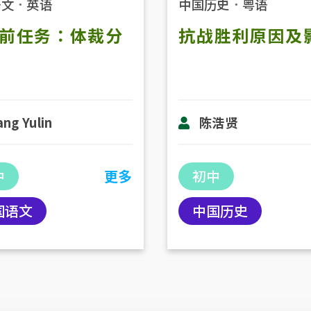
语文
．
英语
中国历史
．
粤语
前任务：体裁分
抗战胜利原因及
ng Yulin
陈浩贤
中
更多
初中
国语文
中国历史