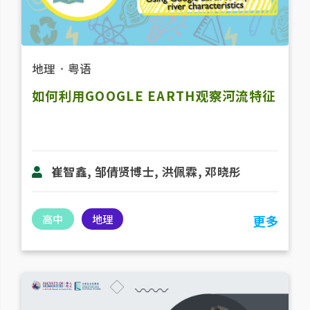
地理
．
粤语
如何利用GOOGLE EARTH观察河流特征
崔智鑫, 邹倩贤博士, 洪佩霖, 邓晓彤
高中
地理
更多