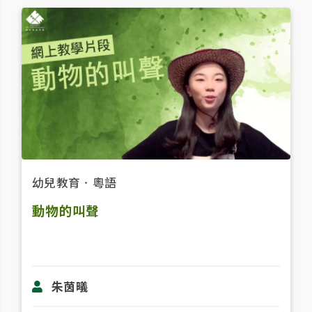
幼兒教育
．
粵語
動物的叫聲
朱茵㬢