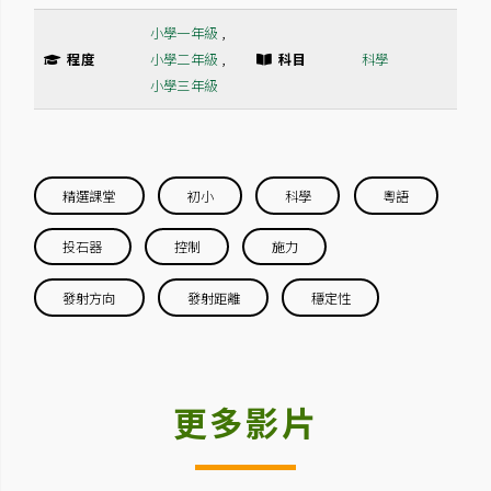
小學一年級
,
程度
小學二年級
,
科目
科學
小學三年級
精選課堂
初小
科學
粵語
投石器
控制
施力
發射方向
發射距離
穩定性
更多影片