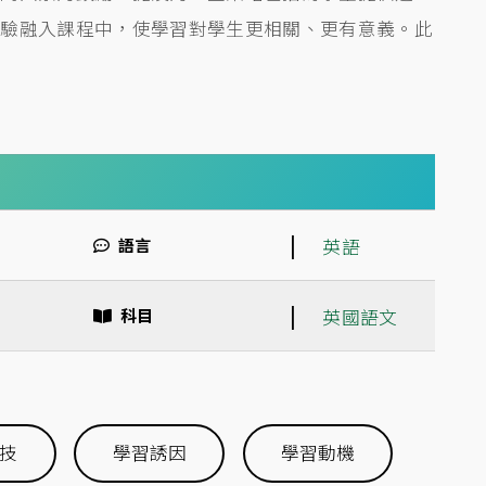
經驗融入課程中，使學習對學生更相關、更有意義。此
|
語言
英語
|
科目
英國語文
技
學習誘因
學習動機