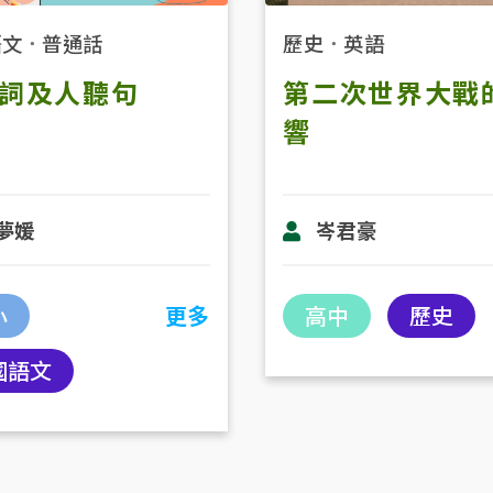
語文
．
普通話
歷史
．
英語
詞及人聽句
第二次世界大戰
響
夢媛
岑君豪
小
更多
高中
歷史
國語文