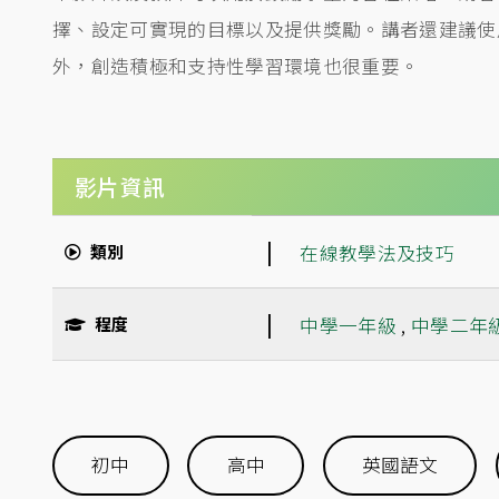
擇、設定可實現的目標以及提供獎勵。講者還建議使
外，創造積極和支持性學習環境也很重要。
影片資訊
|
類別
在線教學法及技巧
|
程度
中學一年級
,
中學二年
初中
高中
英國語文