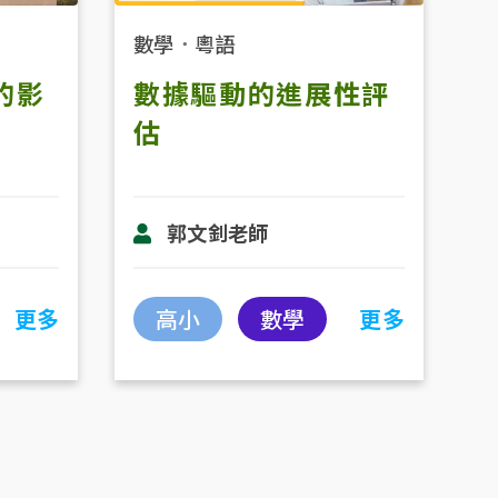
數學
．
粵語
的影
數據驅動的進展性評
估
郭文釗老師
更多
高小
數學
更多