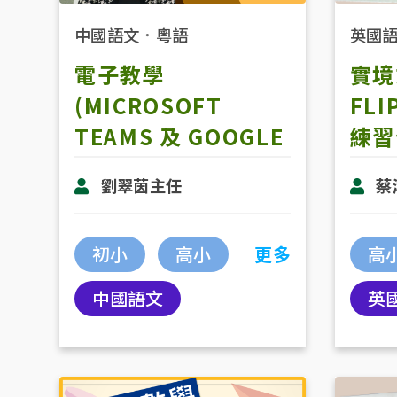
中國語文
．
粵語
英國
電子教學
實境
(MICROSOFT
FL
TEAMS 及 GOOGLE
練習
DOCS)
劉翠茵主任
蔡
初小
高小
更多
高
中國語文
英