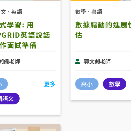
語文
．
英語
數學
．
粵語
式學習: 用
數據驅動的進展
IPGRID英語說話
估
作面試準備
湘儀老師
郭文釗老師
小
更多
高小
數學
國語文