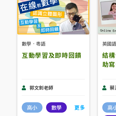
數學
．
粵語
英國
互動學習及即時回饋
結構
助寫
郭文釗老師
蔡
高小
數學
更多
高