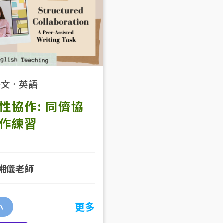
語文
．
英語
性協作: 同儕協
作練習
湘儀老師
小
更多