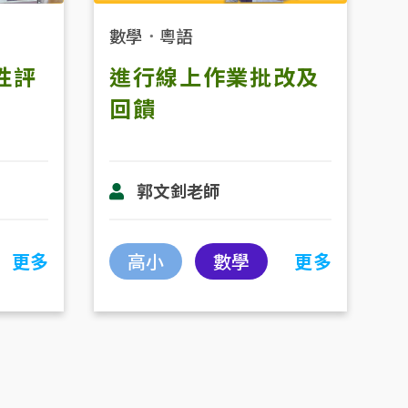
數學
．
粵語
性評
進行線上作業批改及
回饋
郭文釗老師
更多
高小
數學
更多