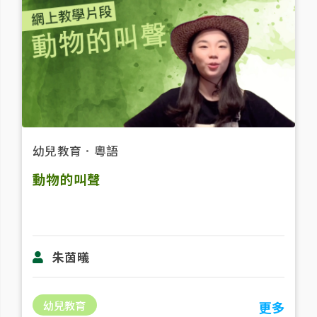
幼兒教育
．
粵語
動物的叫聲
朱茵㬢
幼兒教育
更多