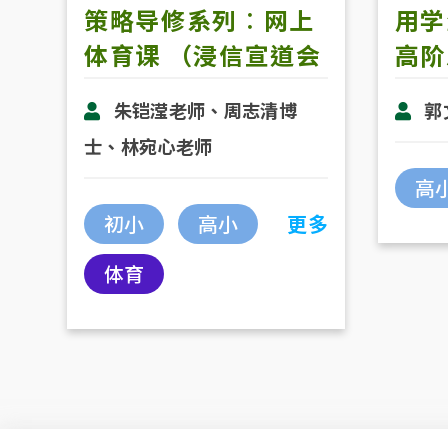
策略导修系列︰网上
用学
体育课 （浸信宣道会
高阶
吕明才小学）
朱铠滢老师、周志清博
郭
士、林宛心老师
高
初小
高小
更多
体育