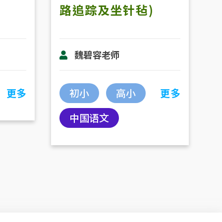
路追踪及坐针毡)
魏碧容老师
更多
初小
高小
更多
中国语文