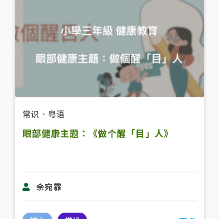
常识
．
粤语
眼部健康主题：《做个醒「目」人》
余宛霏