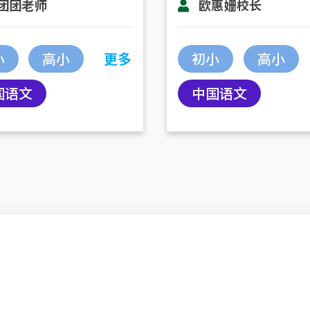
团团老师
欧惠姗校长
小
高小
更多
初小
高小
国语文
中国语文