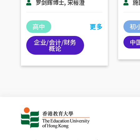
罗剑辉博士, 宋裕澄
施
高中
更多
初
企业/会计/财务
中
概论