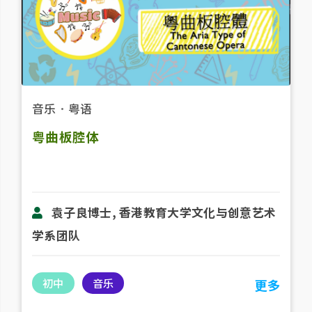
音乐
．
粤语
粤曲板腔体
袁子良博士, 香港教育大学文化与创意艺术
学系团队
初中
音乐
更多