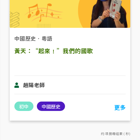
中國歷史
．
粵語
黃天：“起來﹗”我們的國歌
趙陽老​師
初中
中國歷史
更多
約 項搜尋結果 ( 秒)