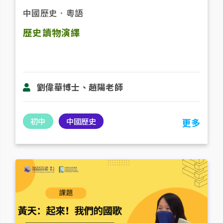
中國歷史
．
粵語
歷史讀物演繹
劉偉華博士、趙陽老​師
初中
中國歷史
更多