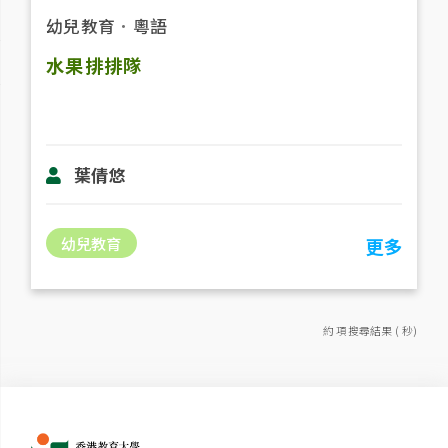
幼兒教育
．
粵語
水果排排隊
葉倩悠
幼兒教育
更多
約 項搜尋結果 ( 秒)