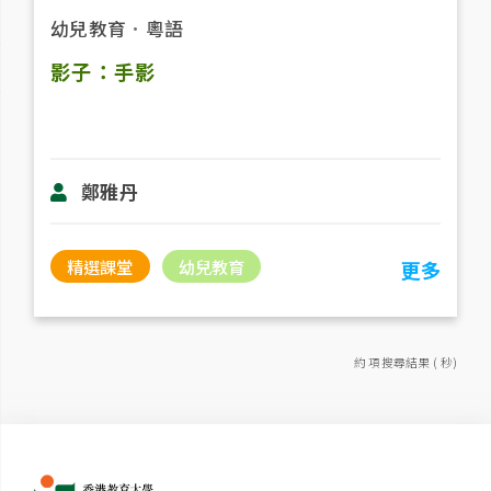
幼兒教育
．
粵語
影子：手影
鄭雅丹
精選課堂
幼兒教育
更多
約 項搜尋結果 ( 秒)