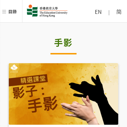
EN
简
目錄
|
手影