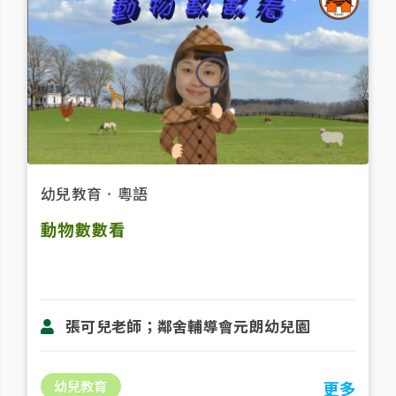
幼兒教育
．
粵語
動物數數看
張可兒老師；鄰舍輔導會元朗幼兒園
幼兒教育
更多