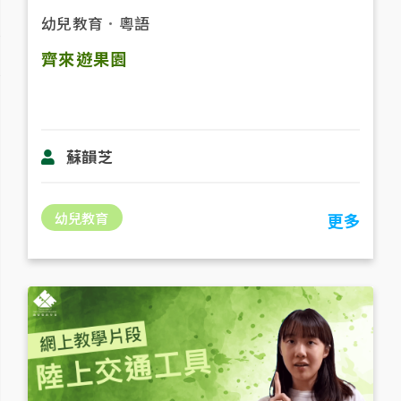
幼兒教育
．
粵語
齊來遊果園
蘇韻芝
幼兒教育
更多