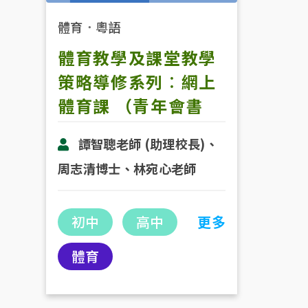
體育
．
粵語
體育教學及課堂教學
策略導修系列︰網上
體育課 （青年會書
院）
譚智聰老師 (助理校長)、
周志清博士、林宛心老師
初中
高中
更多
體育