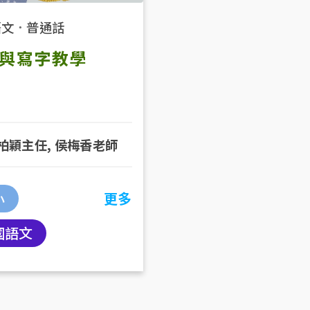
語文
．
普通話
與寫字教學
柏穎主任, 侯梅香老師
小
更多
國語文