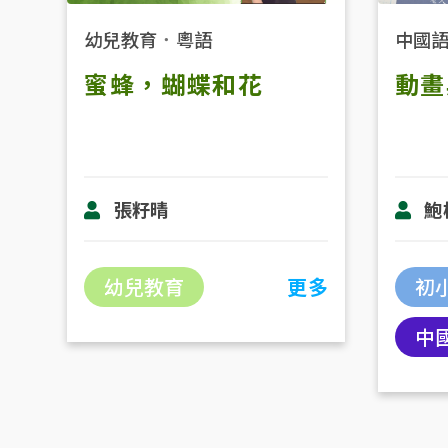
幼兒教育
．
粵語
中國
蜜蜂，蝴蝶和花
動畫
張籽晴
鮑
幼兒教育
更多
初
中