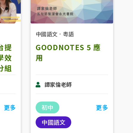
中國語文
．
粵語
台提
GOODNOTES 5 應
學效
用
分組
譚家倫老師
更多
初中
更多
中國語文