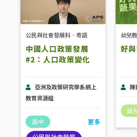
公民與社會發展科
．
粵語
幼兒
中國人口政策發展
好與
#2：人口政策變化
亞洲及政策研究學系網上
陳
教育資源組
幼
高中
更多
公民與社會發展