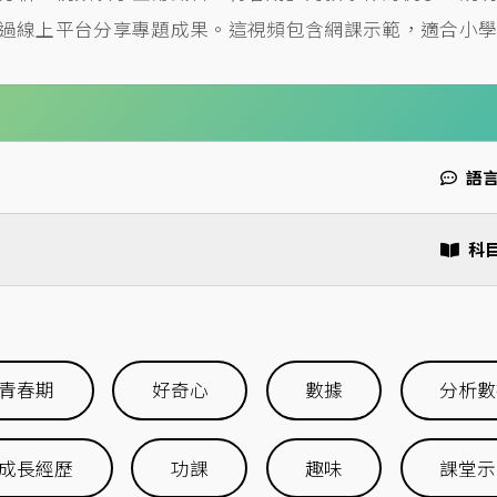
過線上平台分享專題成果。這視頻包含網課示範，適合小
語
科
青春期
好奇心
數據
分析數
成長經歷
功課
趣味
課堂示