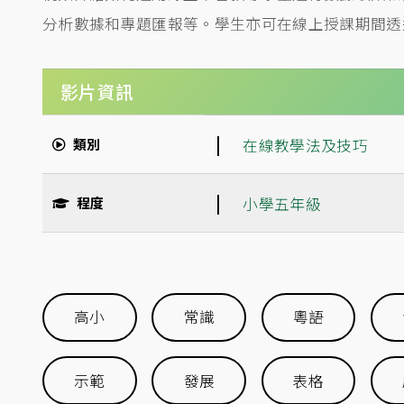
分析數據和專題匯報等。學生亦可在線上授課期間透
影片資訊
|
類別
在線教學法及技巧
|
程度
小學五年級
高小
常識
粵語
示範
發展
表格