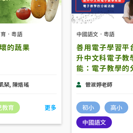
教育
．
粵語
中國語文
．
粵語
壞的蔬果
善用電子學習平
升中文科電子教
能：電子教學的
活動
凱琹, 陳烙瑤
曾淑婷老師
兒教育
更多
初小
高小
中國語文