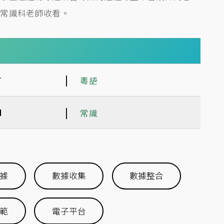
學常識科老師收看。
|
言
粵語
|
目
常識
據
數據收集
數據整合
範
電子平台