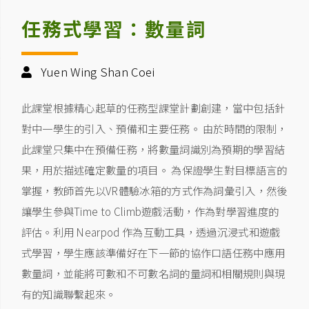
任務式學習：數量詞
Yuen Wing Shan Coei
此課堂根據精心起草的任務型課堂計劃創建，當中包括針
對中一學生的引入、預備和主要任務。 由於時間的限制，
此課堂只集中在預備任務，將數量詞識別為預期的學習結
果，用於描述確定數量的項目。 為保證學生對目標語言的
掌握，教師首先以VR體驗冰箱的方式作為詞彙引入，然後
讓學生參與Time to Climb遊戲活動，作為對學習進度的
評估。利用 Nearpod 作為互動工具，透過沉浸式和遊戲
式學習，學生應該準備好在下一節的協作口語任務中應用
數量詞，並能將可數和不可數名詞的量詞和相關規則與現
有的知識聯繫起來。