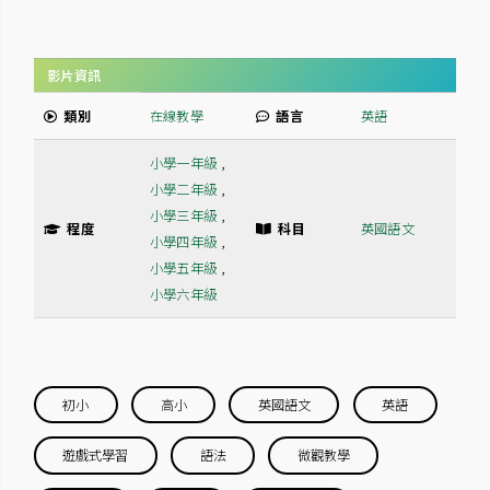
影片資訊
類別
在線教學
語言
英語
小學一年級
,
小學二年級
,
小學三年級
,
程度
科目
英國語文
小學四年級
,
小學五年級
,
小學六年級
初小
高小
英國語文
英語
遊戲式學習
語法
微觀教學