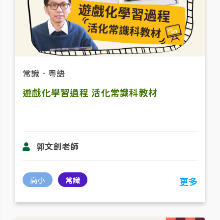
常識
．
粵語
遊戲化學習過程 活化常識科教材
郭文釗老師
高小
常識
更多