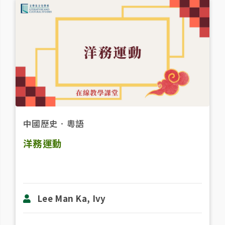
中國歷史
．
粵語
洋務運動
Lee Man Ka, Ivy