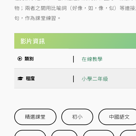
物；兩者之間用比喻詞（好像，如，像，似）等連接
句，作為課堂練習。
影片資訊
|
類別
在線教學
|
程度
小學二年級
精選課堂
初小
中國語文