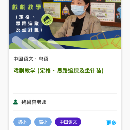
中国语文
．
粤语
戏剧教学 (定格、思路追踪及坐针毡)
魏碧容老师
初小
高小
中国语文
更多