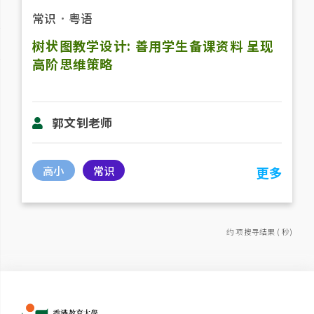
常识
．
粤语
树状图教学设计: 善用学生备课资料 呈现
高阶思维策略
郭文钊老师
高小
常识
更多
约 项搜寻结果 ( 秒)