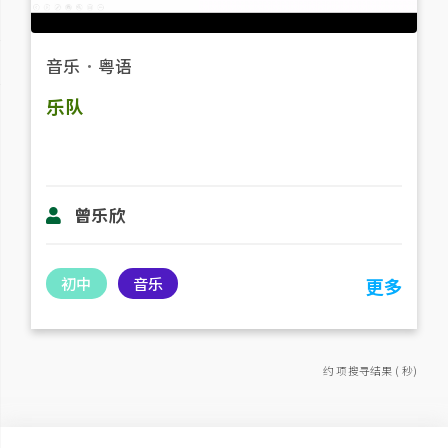
音乐
．
粤语
乐队
曾乐欣
初中
音乐
更多
约 项搜寻结果 ( 秒)