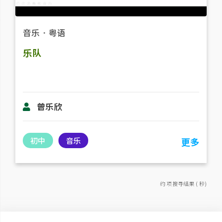
音乐
．
粤语
乐队
曾乐欣
初中
音乐
更多
约 项搜寻结果 ( 秒)