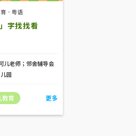
教育
．
粤语
」字找找看
可儿老师；邻舍辅导会
幼儿园
儿教育
更多