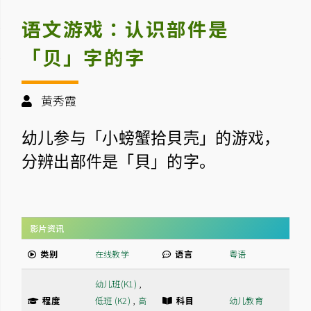
语文游戏：认识部件是
「贝」字的字
黄秀霞
幼儿参与「
⼩螃蟹拾⾙壳」的游戏，
分辨出部件是「⾙」的字。
影片资讯
类别
在线教学
语言
粤语
幼儿班(K1)
,
程度
低班 (K2)
,
高
科目
幼儿教育