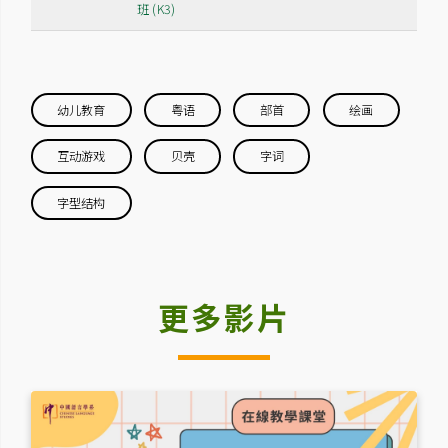
班 (K3)
幼儿教育
粤语
部首
绘画
互动游戏
贝壳
字词
字型结构
更多影片