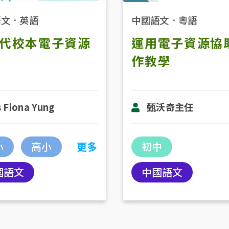
語文
．
英語
中國語文
．
粵語
代校本電子資源
運用電子資源協
作教學
 Fiona Yung
甄沃奇主任
小
高小
更多
初中
國語文
中國語文