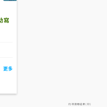
助寫
更多
約 項搜尋結果 ( 秒)