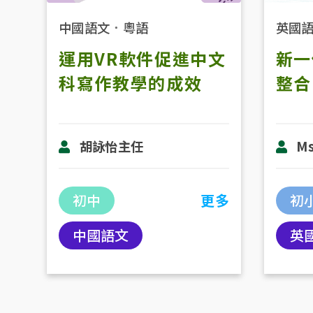
英國
中國語文
．
粵語
新一
運用VR軟件促進中文
整合
科寫作教學的成效
Ms
胡詠怡主任
初
初中
更多
英
中國語文