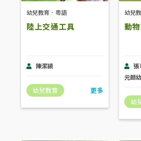
幼兒教育
．
粵語
幼兒
陸上交通工具
動物
陳潔潁
張
元朗
幼兒教育
更多
幼