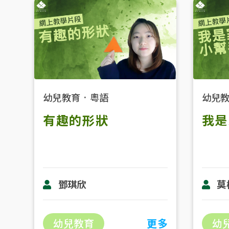
幼兒教育
．
粵語
幼兒
有趣的形狀
我是
鄧琪欣
莫
幼兒教育
更多
幼