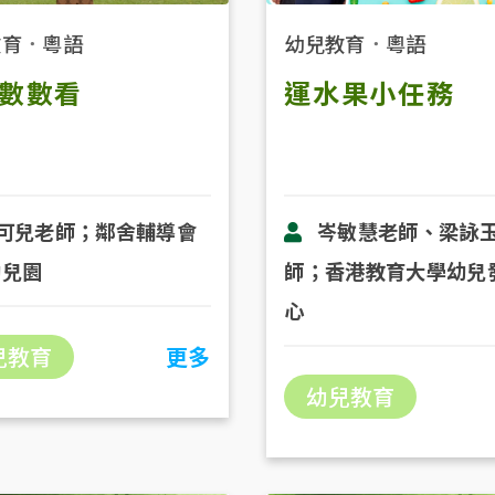
教育
．
粵語
幼兒教育
．
粵語
數數看
運水果小任務
可兒老師；鄰舍輔導會
岑敏慧老師、梁詠
幼兒園
師；香港教育大學幼兒
心
兒教育
更多
幼兒教育