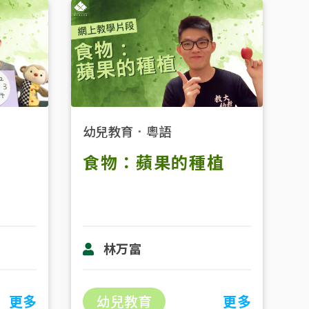
幼兒教育
．
粵語
食物：蘋果的種植
林万富
更多
幼兒教育
更多