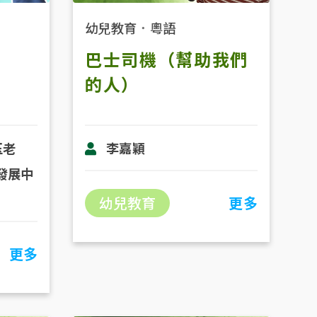
幼兒教育
．
粵語
巴士司機（幫助我們
的人）
玉老
李嘉穎
發展中
幼兒教育
更多
更多