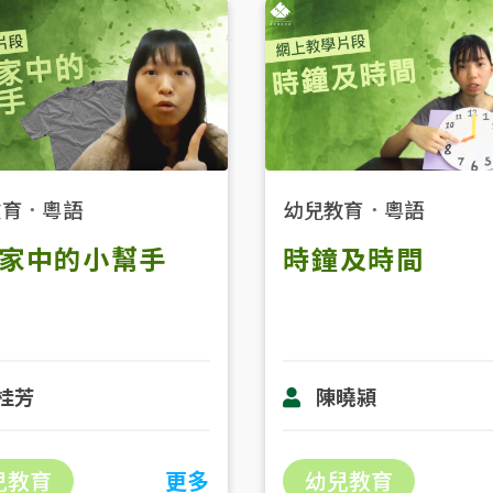
教育
．
粵語
幼兒教育
．
粵語
家中的小幫手
時鐘及時間
桂芳
陳曉潁
兒教育
更多
幼兒教育