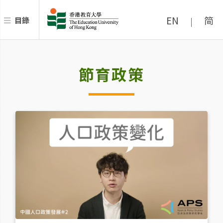
EN
简
目錄
|
節育政策