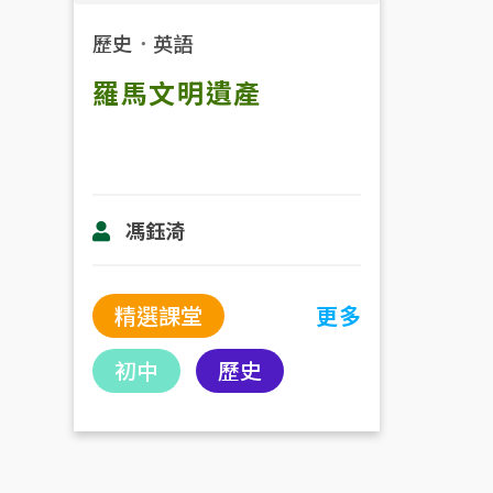
歷史
．
英語
羅馬文明遺產
馮鈺渏
精選課堂
更多
初中
歷史