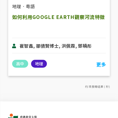
地理
．
粵語
如何利用GOOGLE EARTH觀察河流特徵
崔智鑫, 鄒倩賢博士, 洪佩霖, 鄧曉彤
高中
地理
更多
約 項搜尋結果 ( 秒)