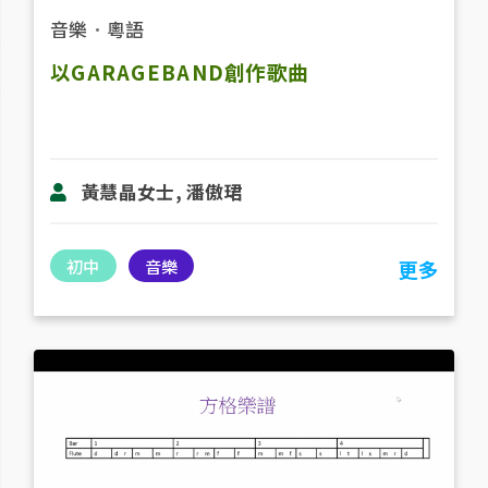
音樂
．
粵語
以GARAGEBAND創作歌曲
黃慧晶女士, 潘傲珺
初中
音樂
更多