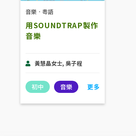
音樂
．
粵語
用SOUNDTRAP製作
音樂
黃慧晶女士, 吳子程
初中
音樂
更多