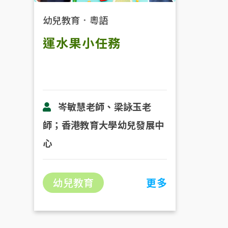
幼兒教育
．
粵語
運水果小任務
岑敏慧老師、梁詠玉老
師；香港教育大學幼兒發展中
心
幼兒教育
更多