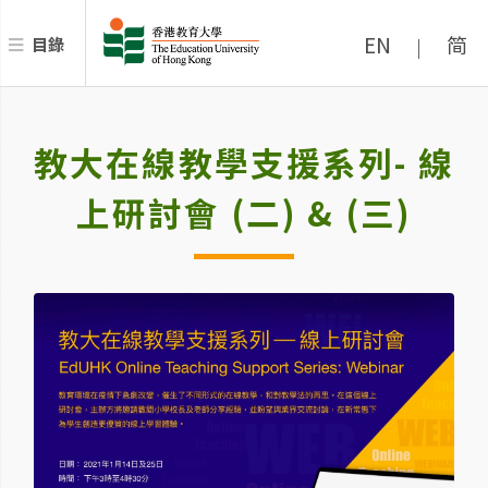
EN
简
目錄
|
教大在線教學支援系列- 線
上研討會 (二) & (三)