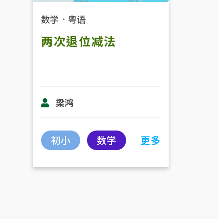
数学
．
粤语
两次退位减法
梁鸿
初小
数学
更多