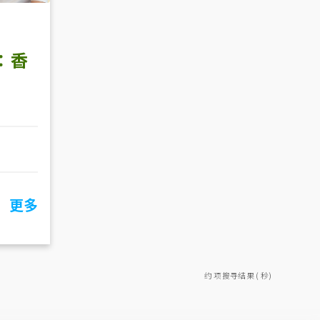
：香
更多
约 项搜寻结果 ( 秒)