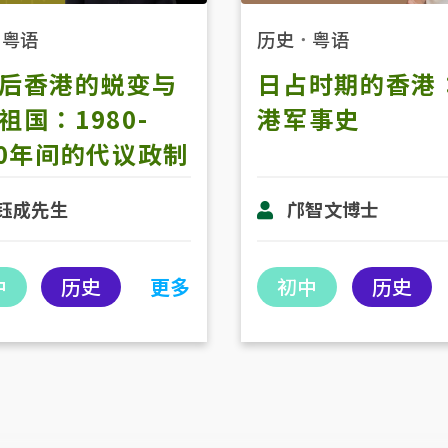
．
粤语
历史
．
粤语
后香港的蜕变与
日占时期的香港
祖国：1980-
港军事史
00年间的代议政制
 (第一节)
钰成先生
邝智文博士
中
历史
更多
初中
历史