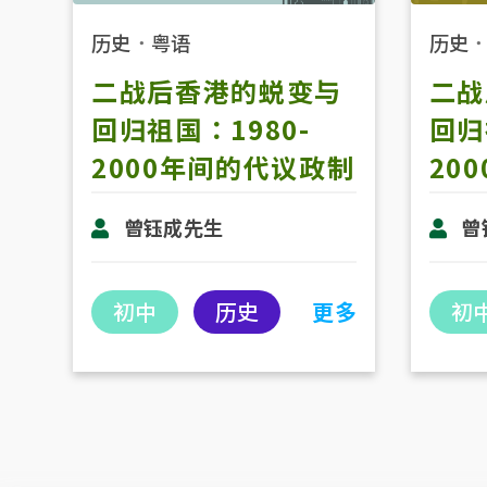
历史
．
粤语
历史
二战后香港的蜕变与
二战
回归祖国：1980-
回归
2000年间的代议政制
20
发展 (第二节)
发展
曾钰成先生
曾
初中
历史
更多
初