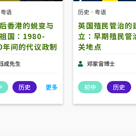
．
粤语
历史
．
粤语
后香港的蜕变与
英国殖民管治的
祖国：1980-
立：早期殖民管
00年间的代议政制
关地点
 (第一节)
钰成先生
邓家宙博士
中
历史
更多
初中
历史