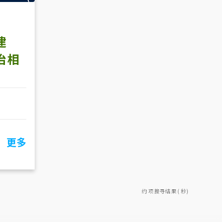
建
治相
更多
约 项搜寻结果 ( 秒)