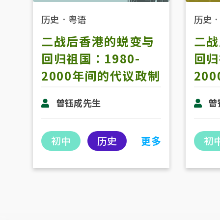
历史
．
粤语
历史
二战后香港的蜕变与
二战
回归祖国：1980-
回归
2000年间的代议政制
20
发展 (第二节)
发展
曾钰成先生
曾
初中
历史
更多
初