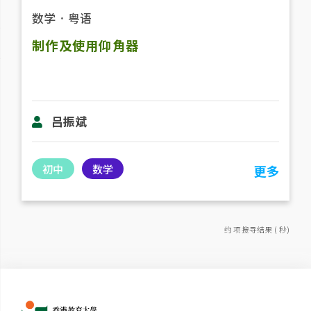
数学
．
粤语
制作及使用仰角器
吕振斌
初中
数学
更多
约 项搜寻结果 ( 秒)