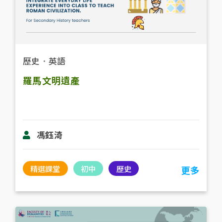
歷史
．
英語
羅馬文明遺產
馮鈺渏
精選課堂
初中
歷史
更多