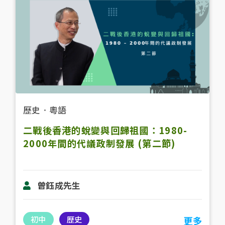
歷史
．
粵語
二戰後香港的蛻變與回歸祖國：1980-
2000年間的代議政制發展 (第二節)
曾鈺成先生
初中
歷史
更多