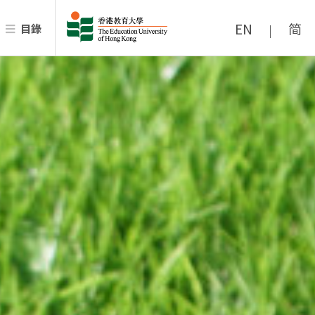
EN
简
目錄
|