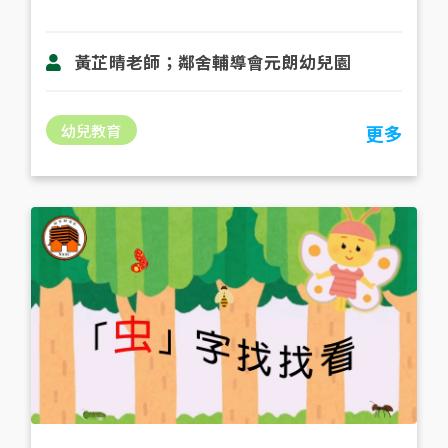
黃芷晴老師；鄰舍輔導會元朗幼兒園
幼兒教育
更多