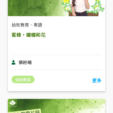
幼兒教育
．
粵語
蜜蜂，蝴蝶和花
張籽晴
幼兒教育
更多