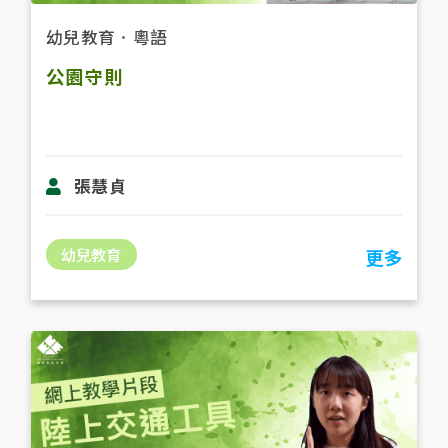
幼兒教育
．
粵語
公園守則
張慧貞
幼兒教育
更多