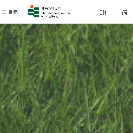
EN
简
目錄
|