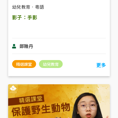
幼兒教育
．
粵語
影子：手影
鄭雅丹
精選課堂
幼兒教育
更多