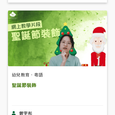
幼兒教育
．
粵語
聖誕節裝飾
曾宇彤