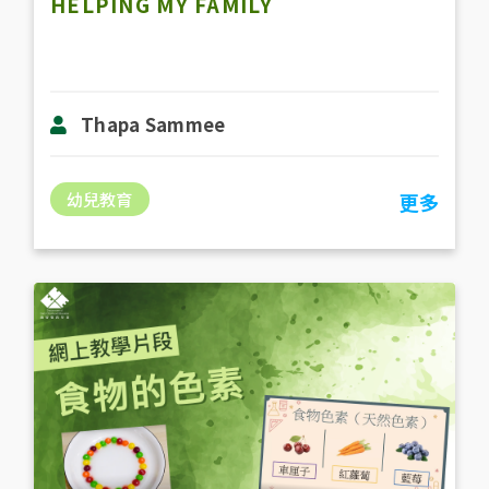
HELPING MY FAMILY
Thapa Sammee
幼兒教育
更多