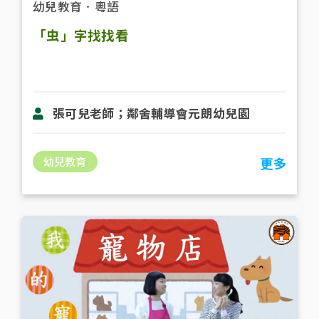
幼兒教育
．
粵語
「虫」字找找看
張可兒老師；鄰舍輔導會元朗幼兒園
幼兒教育
更多