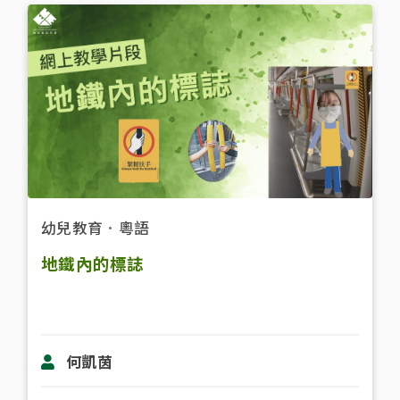
幼兒教育
．
粵語
地鐵內的標誌
何凱茵