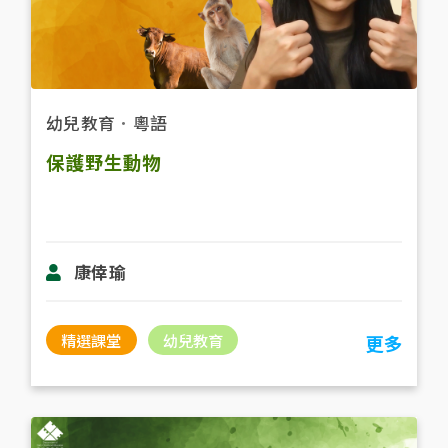
幼兒教育
．
粵語
保護野生動物
康倖瑜
精選課堂
幼兒教育
更多