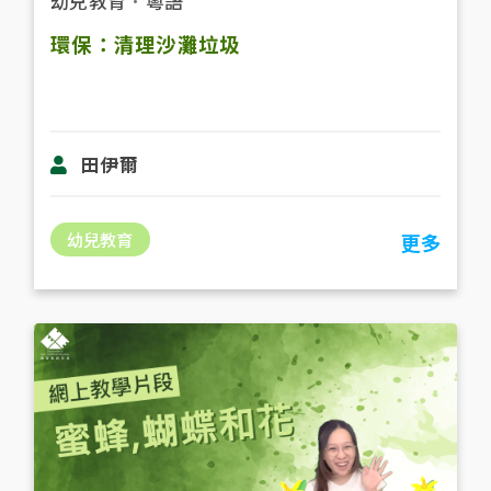
幼兒教育
．
粵語
環保：清理沙灘垃圾
田伊爾
幼兒教育
更多