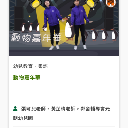
幼兒教育
．
粵語
動物嘉年華
張可兒老師、黃芷晴老師，鄰舍輔導會元
朗幼兒園