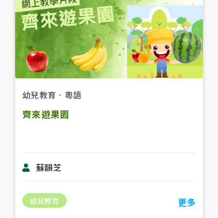
幼兒教育
．
粵語
齊來遊果園
蘇韻芝
幼兒教育
更多