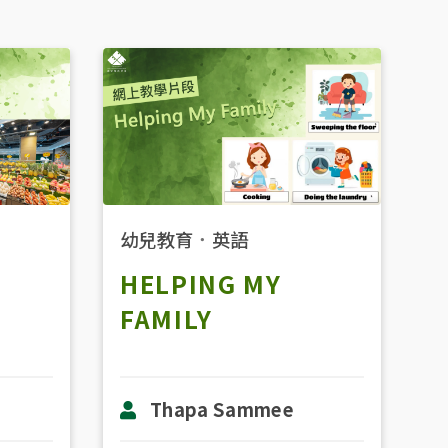
幼兒教育
．
英語
HELPING MY
FAMILY
Thapa Sammee