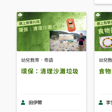
幼兒教育
．
粵語
幼兒
環保：清理沙灘垃圾
食物
田伊爾
李