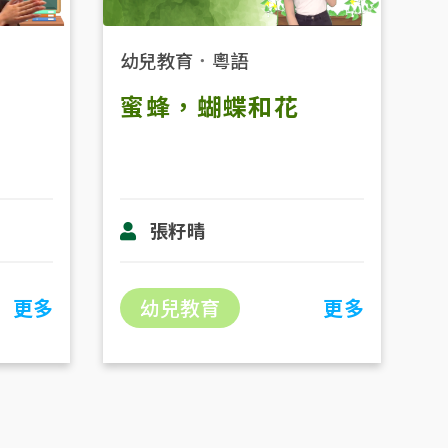
幼兒教育
．
粵語
蜜蜂，蝴蝶和花
張籽晴
更多
幼兒教育
更多