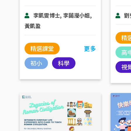
劉
李凱雯博士, 李藹瀅小姐,
黃凱盈
精
精選課堂
更多
高
初小
科學
視