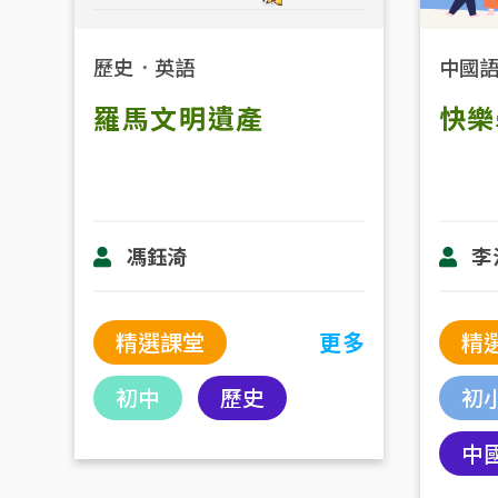
歷史
．
英語
中國
羅馬文明遺產
快樂
馮鈺渏
李
精選課堂
更多
精
初中
歷史
初
中