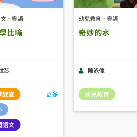
語文
．
粵語
幼兒教育
．
粵語
學比喻
奇妙的水
汶芯
陳泳僮
選課堂
更多
幼兒教育
小
國語文