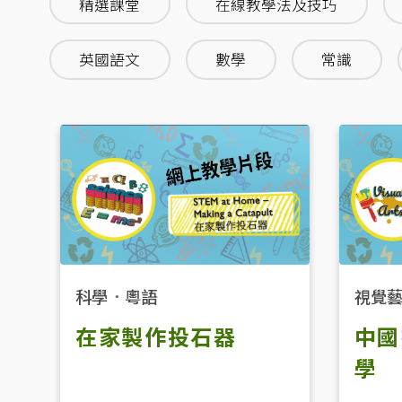
精選課堂
在線教學法及技巧
英國語文
數學
常識
視覺
科學
．
粵語
中國
在家製作投石器
學