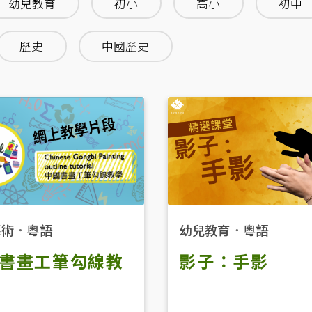
幼兒教育
初小
高小
初中
歷史
中國歷史
藝術
．
粵語
幼兒教育
．
粵語
書畫工筆勾線教
影子：手影