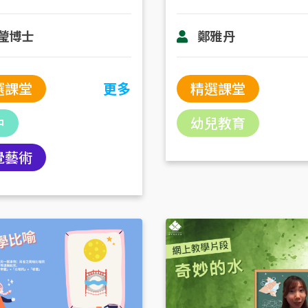
瑩博士
鄭雅丹
選課堂
更多
精選課堂
中
幼兒教育
覺藝術