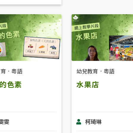
教育
．
粵語
幼兒教育
．
粵語
的色素
水果店
雯雯
柯琦琳