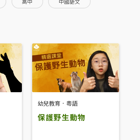
高中
中國語文
幼兒教育
．
粵語
保護野生動物