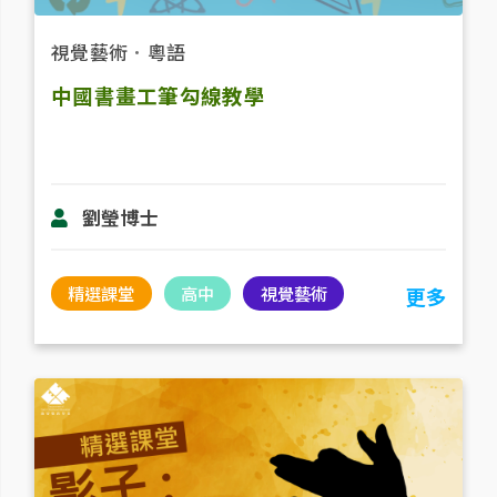
視覺藝術
．
粵語
中國書畫工筆勾線教學
劉瑩博士
精選課堂
高中
視覺藝術
更多