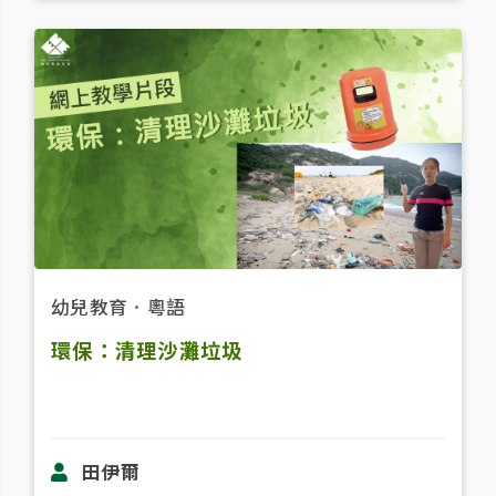
幼兒教育
．
粵語
環保：清理沙灘垃圾
田伊爾