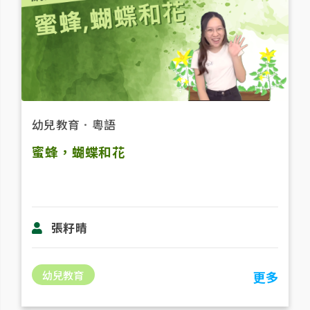
幼兒教育
．
粵語
蜜蜂，蝴蝶和花
張籽晴
幼兒教育
更多