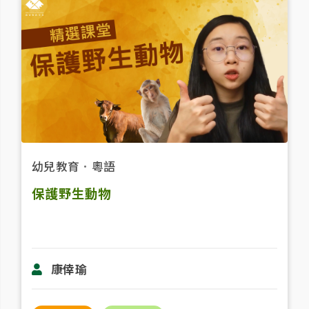
幼兒教育
．
粵語
保護野生動物
康倖瑜