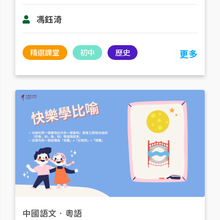
馮鈺渏
精選課堂
初中
歷史
更多
中國語文
．
粵語