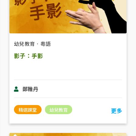
幼兒教育
．
粵語
影子：手影
鄭雅丹
精選課堂
幼兒教育
更多