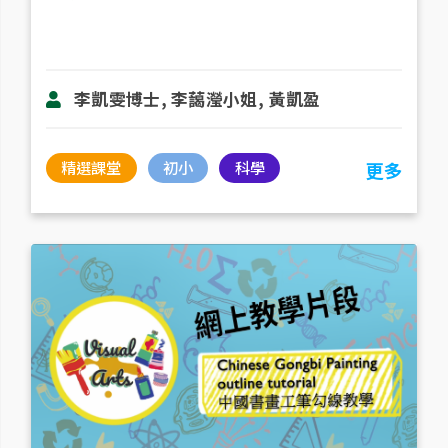
李凱雯博士, 李藹瀅小姐, 黃凱盈
精選課堂
初小
科學
更多