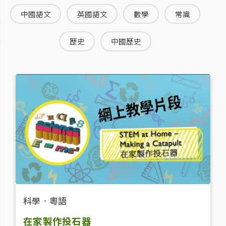
中國語文
英國語文
數學
常識
歷史
中國歷史
科學
．
粵語
在家製作投石器