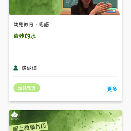
幼兒教育
．
粵語
奇妙的水
陳泳僮
幼兒教育
更多