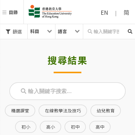
EN
简
目錄
|
篩選
搜尋結果
精選課堂
在線教學法及技巧
幼兒教育
初小
高小
初中
高中